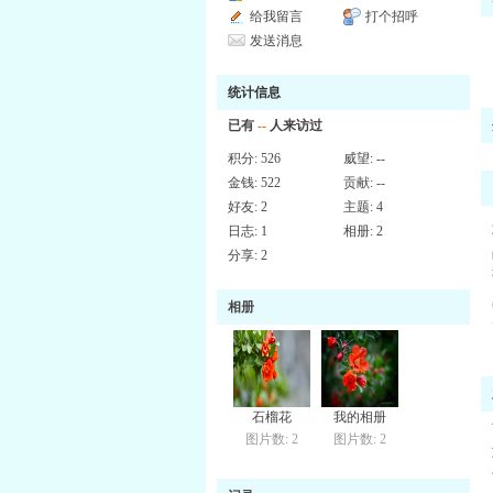
给我留言
打个招呼
发送消息
统计信息
已有
--
人来访过
积分:
526
威望:
--
金钱:
522
贡献:
--
好友:
2
主题:
4
日志:
1
相册:
2
分享:
2
相册
石榴花
我的相册
图片数: 2
图片数: 2