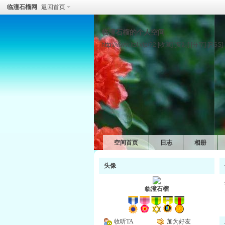
临潼石榴网
返回首页
临潼石榴的个人空间
http://www.ltsl.vip/?2
[收藏]
[复制]
[分享]
[RSS]
空间首页
日志
相册
头像
临潼石榴
收听TA
加为好友