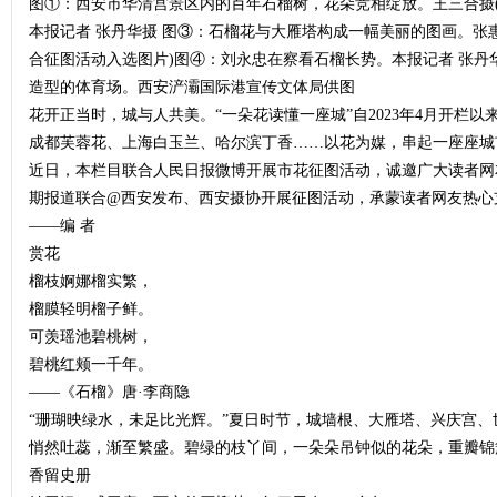
图①：西安市华清宫景区内的百年石榴树，花朵竞相绽放。王三合摄(
本报记者 张丹华摄 图③：石榴花与大雁塔构成一幅美丽的图画。张
合征图活动入选图片)图④：刘永忠在察看石榴长势。本报记者 张丹
造型的体育场。西安浐灞国际港宣传文体局供图
花开正当时，城与人共美。“一朵花读懂一座城”自2023年4月开栏
成都芙蓉花、上海白玉兰、哈尔滨丁香……以花为媒，串起一座座城
近日，本栏目联合人民日报微博开展市花征图活动，诚邀广大读者网
期报道联合@西安发布、西安摄协开展征图活动，承蒙读者网友热心
——编 者
赏花
榴枝婀娜榴实繁，
榴膜轻明榴子鲜。
可羡瑶池碧桃树，
碧桃红颊一千年。
——《石榴》唐·李商隐
“珊瑚映绿水，未足比光辉。”夏日时节，城墙根、大雁塔、兴庆宫
悄然吐蕊，渐至繁盛。碧绿的枝丫间，一朵朵吊钟似的花朵，重瓣锦
香留史册