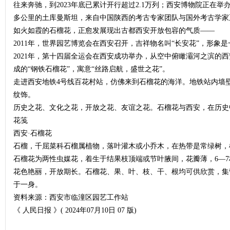
往来奔驰，到2023年底已累计开行超过2.1万列；西安博物院正在举办
多公里的土库曼斯坦，来自中国陕西的考古专家团队与国外考古学家
如火如霞的石榴花，正愈发展现出古都西安开放包容的气质——
2011年，世界园艺博览会在西安召开，吉祥物名叫“长安花”，形象
2021年，第十四届全运会在西安成功举办，从空中俯瞰灞河之滨的
成的“钢铁石榴花”，寓意“丝路启航，盛世之花”。
走进西安地铁4号线百花村站，仿佛来到石榴花的海洋。地铁站内墙
纹饰。
历史之花、文化之花，开放之花、友谊之花。石榴花与西安，在历史
花笺
西安·石榴花
石榴，千屈菜科石榴属植物，落叶灌木或小乔木，在热带是常绿树，树
石榴花为两性虫媒花，着生于结果枝顶端或节叶腋间，花瓣薄，6—
花色艳丽，开放期长。石榴花、果、叶、枝、干、根均可供欣赏，集
于一身。
资料来源：西安市临潼区园艺工作站
《 人民日报 》( 2024年07月10日 07 版)