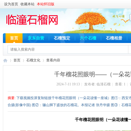
设为首页
收藏本站
本站怀旧版
首页
京东自营
石榴预定
六个石榴
石榴相册
首页
石榴文化
查看内容
千年榴花照眼明——（一朵花
2024-7-11 19:13
|
发布者:
临潼石榴
|
查看:
1
|
临
›
›
›
摘要
: 下载视频投屏复制链接千年榴花照眼明（一朵花读懂一座城）图①：西安
合摄(影像中国) 图②：骊山脚下盛放的石榴花。本报记者 张丹华摄 图③：石榴花与
千年榴花照眼明（一朵花读懂