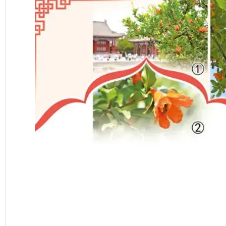
潼
石
榴