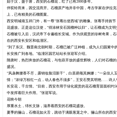
始于汉，盛于唐，西安的石榴花，红了已有2000多年。
伴驼铃而来，因交流而开。石榴原产地并非中国，考古学家在伊拉克境
上，已有精美的石榴图案。
西安明城墙玉祥门外，有一尊“张骞出使西域”的雕像。张骞手持旌
花盛放。正是这位汉使，“得涂林安石国榴种以归”，让石榴成为文明
石榴被引入后，汉武帝下令遍植长安城。作为供观赏的珍树奇果，石
在的西安长安区和临潼区。
“到了东汉、魏晋南北朝时期，石榴已被广泛种植，成为人们园篱中
长安推广到各地。”临潼区园艺站站长张迎军介绍。
隋唐时，热烈奔放的石榴花，与包容开放的盛世辉映，人们对石榴的
盛况。
“风袅舞腰香不尽，露销妆脸泪新干”，白居易颂其婀娜；“一朵佳人
情；“浓绿万枝红一点，动人春色不须多”，王安石赞其明艳……诗
长安花，千古情。“目前，西安市用于绿化观赏的花石榴育苗面积约50
中发挥着巨大作用。”张迎军说。
花映今朝
厚重水土，绵长文脉，滋养着西安的石榴花盛放。
夏季的骊山，石榴花如火舌，跳动于满眼葱茏之中。骊山所在的西安