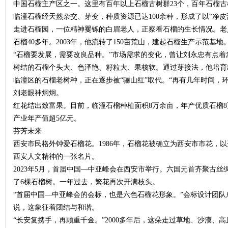
中国石榴主产区之一。这里有百年以上石榴古树群23个，百年石榴古树1
临潼石榴经天然杂交、芽变，种质资源已达100余种，形成了以“净皮
走进石榴园，一位精神矍铄的白眉老人，正察看石榴的生长情况。老
石榴40多年。2003年，他流转了150亩荒山，建起石榴生产示范基地
“石榴要发展，需要改良品种。”市场需求的变化，曾让刘永忠有点
树结的石榴个头大、色泽艳、籽粒大、果核软。通过芽接法，他培育
临潼区的石榴老树种，正在逐步被“骊山红”取代。“再有几年时间，
刘老眼神炯炯。
红花结出致富果。目前，临潼石榴种植面积8万余亩，年产优质石榴8
产业年产值超5亿元。
芬芳未来
西安市民格外钟爱石榴花。1986年，石榴花被确立为西安市市花，
西安人文精神的一张名片。
2023年5月，首届中国—中亚峰会在西安市举行。六国元首齐聚古丝
了6棵石榴树。一年过去，繁花再次开满枝头。
“首届中国—中亚峰会的会标，也是六色石榴花形象。”会标设计团
说，这象征着团结与和谐。
“长安复携手，再顾重千金。”2000多年后，这朵走过草地、沙漠、