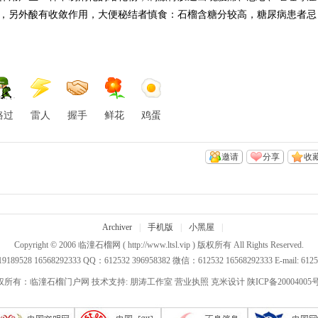
，另外酸有收敛作用，大便秘结者慎食：石榴含糖分较高，糖尿病患者忌
路过
雷人
握手
鲜花
鸡蛋
邀请
分享
收
Archiver
|
手机版
|
小黑屋
|
Copyright © 2006
临潼石榴网
( http://www.ltsl.vip ) 版权所有 All Rights Reserved.
89528 16568292333 QQ：612532 396958382 微信：612532 16568292333 E-mail: 612
权所有：临潼石榴门户网 技术支持:
朋涛工作室
营业执照
克米设计
陕ICP备20004005号