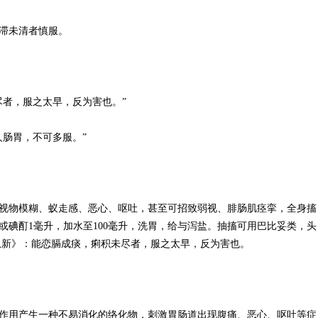
滞未清者慎服。
尽者，服之太早，反为害也。”
人肠胃，不可多服。”
视物模糊、蚁走感、恶心、呕吐，甚至可招致弱视、腓肠肌痉挛，全身搐
或碘酊1毫升，加水至100毫升，洗胃，给与泻盐。抽搐可用巴比妥类，头
从新》：能恋膈成痰，痢积未尽者，服之太早，反为害也。
作用产生一种不易消化的络化物，刺激胃肠道出现腹痛、恶心、呕吐等症