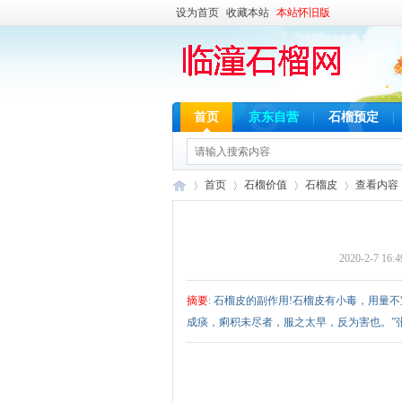
设为首页
收藏本站
本站怀旧版
首页
京东自营
石榴预定
首页
石榴价值
石榴皮
查看内容
2020-2-7 16:4
临
›
›
›
›
摘要
: 石榴皮的副作用!石榴皮有小毒，用量
成痰，痢积未尽者，服之太早，反为害也。”张