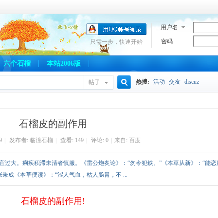
用户名
密码
只需一步，快速开始
六个石榴
本站2006版
热搜:
活动
交友
discuz
帖子
搜
石榴皮的副作用
索
9
|
发布者:
临潼石榴
|
查看:
149
|
评论: 0
|
来自: 百度
不宜过大。痢疾积滞未清者慎服。《雷公炮炙论》：“勿令犯铁。”《本草从新》：“能恋
秉成《本草便读》：“涩人气血，枯人肠胃，不 ...
石榴皮的副作用!