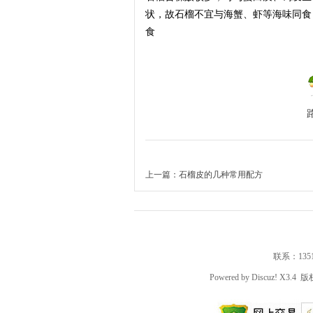
状，故石榴不宜与海蟹、虾等海味同食
食
网
上一篇：
石榴皮的几种常用配方
联系：135191
Powered by
Discuz!
X3.4
版