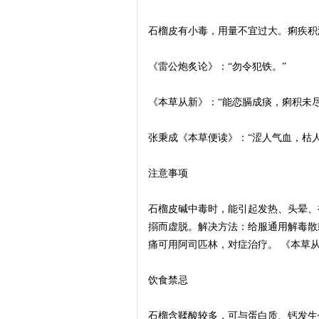
石榴皮有小毒，用量不宜过大。痢疾积
潼
《雷公炮炙论》：“勿令犯铁。”
《本草从新》：“能恋膈成痰，痢积未
张秉成《本草便读》：“涩人气血，枯
注意事项
石
石榴皮碱中毒时，能引起发热、头晕、
搦而虚脱。解决方法：给服通用解毒散
痛可用阿司匹林，对症治疗。 《本草
饮食禁忌
石榴含鞣酸较多，可与蛋白质、钙发生
榴