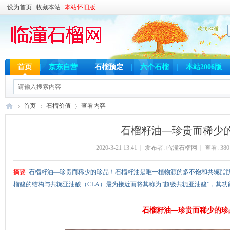
设为首页
收藏本站
本站怀旧版
首页
京东自营
石榴预定
六个石榴
本站2006版
首页
石榴价值
查看内容
石榴籽油—珍贵而稀少
2020-3-21 13:41
|
发布者:
临潼石榴网
|
查看:
380
临
›
›
›
摘要
: 石榴籽油—珍贵而稀少的珍品！石榴籽油是唯一植物源的多不饱和共轭脂肪
榴酸的结构与共轭亚油酸（CLA）最为接近而将其称为”超级共轭亚油酸”，其功能性
石榴籽油—珍贵而稀少的珍