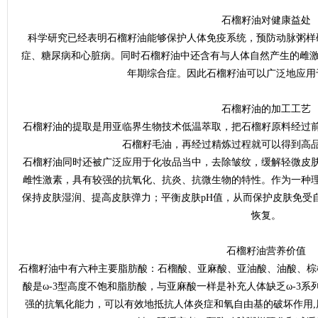
石榴籽油对健康益处
科学研究已经表明石榴籽油能够保护人体免疫系统，预防动脉粥样
症、糖尿病和心脏病。同时石榴籽油中还含有与人体自然产生的雌激
年期综合症。因此石榴籽油可以广泛地应用
石榴籽油的加工工艺
石榴籽油的提取是用亚临界生物技术低温萃取，把石榴籽原料经过
网
石榴籽毛油，再经过精炼过程就可以得到高品质
石榴籽油同时还被广泛应用于化妆品当中，去除皱纹，缓解轻微皮
雌性激素，具有较强的抗氧化、抗炎、抗微生物的特性。作为一种
保持皮肤湿润、提高皮肤弹力；平衡皮肤pH值，从而保护皮肤免受
恢复。
石榴籽油营养价值
石榴籽油中有六种主要脂肪酸：石榴酸、亚麻酸、亚油酸、油酸、棕
酸是ω-3型高度不饱和脂肪酸，与亚麻酸一样是补充人体缺乏ω-3
强的抗氧化能力，可以有效地抵抗人体炎症和氧自由基的破坏作用,