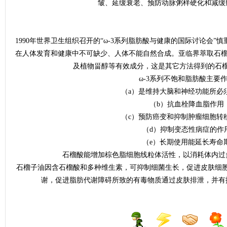
皱、延缓衰老、预防动脉粥样硬化和减缓
1990年世界卫生组织召开的“ω-3系列脂肪酸与健康的国际讨论会”
在人体发育和健康中不可缺少、人体不能自然合成。亚临界萃取石榴
及植物甾醇等有效成分，这是其它方法得到的石
ω-3系列不饱和脂肪酸主要
（a）是维持大脑和神经功能所必
（b）抗血栓降血脂作用
（c）预防癌变和抑制肿瘤细胞转
（d）抑制变态性病症的作
（e）长期使用能延长寿命
石榴酸能增加棕色脂细胞线粒体活性，以消耗体内过
石榴子油因含石榴酸和多种维生素，可抑制细菌生长，促进皮肤细
谢，促进脂肪代谢障碍所致的有毒物质通过皮肤排泄，并有