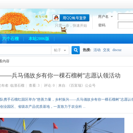
用户名
密码
只需一步，快速开始
六个石榴
本站2006版
热搜:
活动
交友
discuz
帖子
搜
看内容
兴——兵马俑故乡有你一棵石榴树”志愿认领活动
索
布者:
临潼石榴
|
查看:
3
|
评论: 0
|
来自: 《百富瑞》公众号
服务队携手石榴红园区举办“慈善力量，乡村振兴——兵马俑故乡有你一棵石榴树”志愿认
业园区、省级农产品优质基地，一直致力于农业科 ...