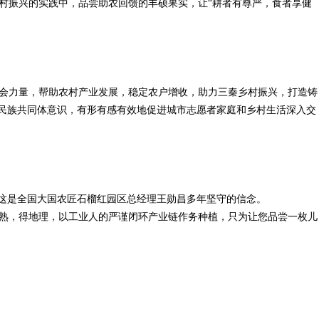
村振兴的实践中，品尝助农回馈的丰硕果实，让“耕者有尊严，食者享健
会力量，帮助农村产业发展，稳定农户增收，助力三秦乡村振兴，打造铸
华民族共同体意识，有形有感有效地促进城市志愿者家庭和乡村生活深入交
，这是全国大国农匠石榴红园区总经理王勋昌多年坚守的信念。
熟，得地理，以工业人的严谨闭环产业链作务种植，只为让您品尝一枚儿