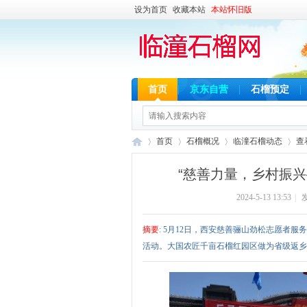
设为首页
收藏本站
本站怀旧版
首页
京东自营
石榴预定
首页
石榴概况
临潼石榴动态
查
“慈善力量，乡村振
2024-5-13 13:53
|
发
临
›
›
›
›
摘要
: 5月12日，西安慈善骊山劲松志愿者
活动。大国农匠千亩石榴红园区做为省级返乡创