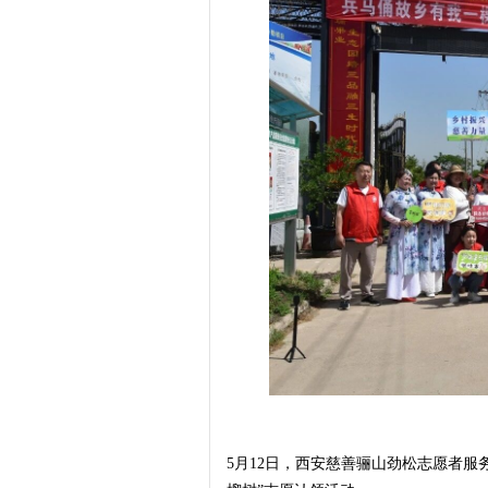
潼
石
5月12日，西安慈善骊山劲松志愿者
榴