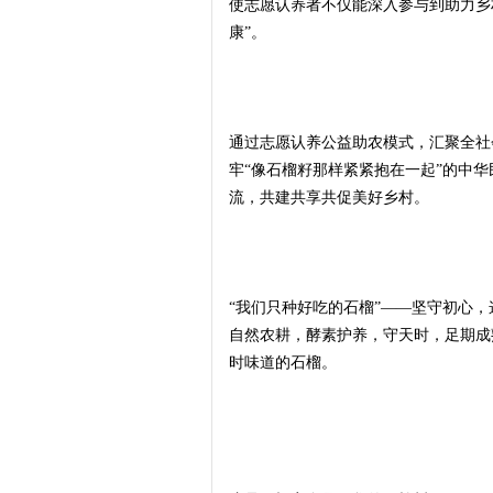
使志愿认养者不仅能深入参与到助力乡
康”。
通过志愿认养公益助农模式，汇聚全社
牢“像石榴籽那样紧紧抱在一起”的中
流，共建共享共促美好乡村。
“我们只种好吃的石榴”——坚守初心
自然农耕，酵素护养，守天时，足期成
时味道的石榴。