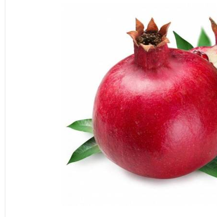
潼
石
榴