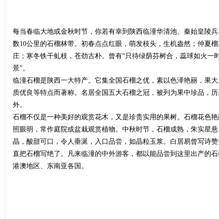
每当春临大地或金秋时节，你若有幸到陕西临潼华清池、秦始皇陵兵
数10公里的石榴林带。初春点点红眼，萌发枝头，生机盎然；仲夏
庄；寒冬铁干虬枝，苍劲古朴。曾有“只待绿荫芬树合，蕊球如火一时
景”。
临潼石榴是陕西一大特产。它集全国石榴之优，素以色泽艳丽，果大
质优良等特点而著称。名居全国五大石榴之冠，被列为果中珍品，历
外。
石榴不仅是一种美好的观赏花木，又是珍贵实用的果树。石榴花色艳
照眼明，常作庭院或盆栽观赏植物。中秋时节，石榴成熟，朱实星悬
晶，酸甜可口，令人垂涎，入口品尝，如晶粒玉浆。白居易曾写诗赞
直把石榴写绝了。凡来临潼的中外游客，都以能品尝到这里出产的石
港澳地区、东南亚各国。