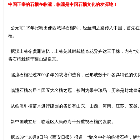
中国正宗的石榴在临潼，临潼是中国石榴文化的发源地！
公元前119年张骞出使西域得石榴种，经丝绸之路传入中国，首先
植。
据汉上林令虞渊追忆，上林苑其时栽植奇花异卉达三千株，内有“安
将石榴栽植于骊山温泉宫。
网
临潼石榴经过2000多年的栽培和选育，已形成数十种各具特色的优良
临潼石榴名居全国五大名榴之冠，被列为果中珍品，历来是封建皇
从临潼引植苗木进行建园的省份有山东、山西、河南、江苏、安徽、江西、
新中国成立后，临潼区人民政府十分重视石榴的发展。
据1959年10月9日的《西安日报》报道：“驰名中外的临潼石榴，