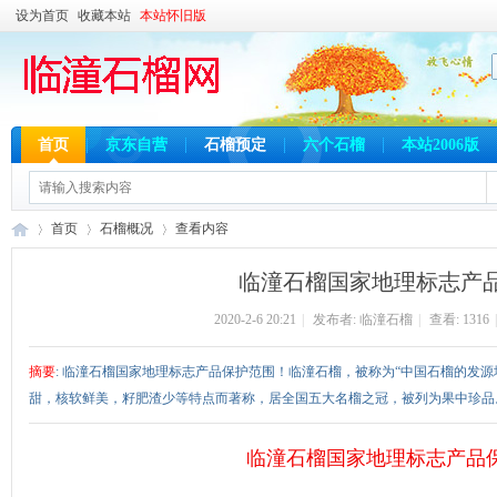
设为首页
收藏本站
本站怀旧版
首页
京东自营
石榴预定
六个石榴
本站2006版
首页
石榴概况
查看内容
临潼石榴国家地理标志产
2020-2-6 20:21
|
发布者:
临潼石榴
|
查看:
1316
|
临
›
›
›
摘要
: 临潼石榴国家地理标志产品保护范围！临潼石榴，被称为“中国石榴的发
甜，核软鲜美，籽肥渣少等特点而著称，居全国五大名榴之冠，被列为果中珍品。2006
临潼石榴国家地理标志产品