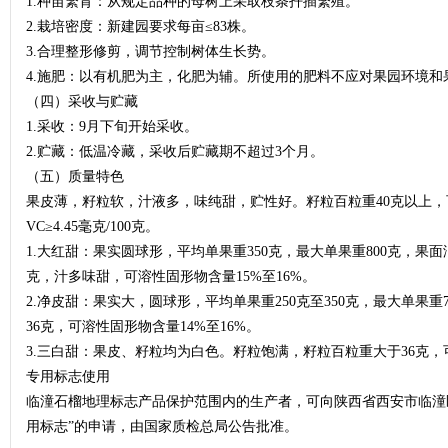
1.种苗繁育：从规定品种的母树上采取枝条扦插繁殖。
2.栽培密度：新建园要求每亩≤83株。
3.合理整形修剪，调节控制树体生长势。
4.施肥：以有机肥为主，化肥为辅。所使用的肥料不应对果园环境和
（四）采收与贮藏
1.采收：9月下旬开始采收。
2.贮藏：低温冷藏，采收后贮藏期不超过3个月。
（五）质量特色
果皮薄，籽粒软，汁液多，味纯甜，贮性好。籽粒百粒重40克以上，可
VC≥4.45毫克/100克。
1.大红甜：果实圆球形，平均单果重350克，最大单果重800克，果
克，汁多味甜，可溶性固形物含量15%至16%。
2.净皮甜：果实大，圆球形，平均单果重250克至350克，最大单果
36克，可溶性固形物含量14%至16%。
3.三白甜：果皮、籽粒均为白色。籽粒饱满，籽粒百粒重大于36克，可
专用标志使用
临潼石榴地理标志产品保护范围内的生产者，可向陕西省西安市临潼
用标志”的申请，由国家质检总局公告批准。