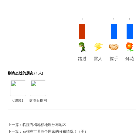
1
1
1
路过
雷人
握手
鲜花
刚表态过的朋友 (
3 人
)
610011
临潼石榴网
上一篇：
临潼石榴地标地理分布地区
下一篇：
石榴在世界各个国家的分布情况！（图）