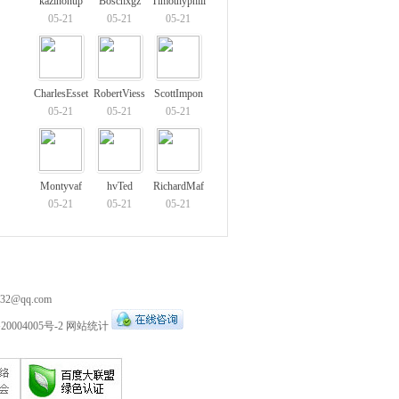
kazinonup
Boschxgz
Timothyphill
05-21
05-21
05-21
CharlesEsset
RobertViess
ScottImpon
05-21
05-21
05-21
Montyvaf
hvTed
RichardMaf
05-21
05-21
05-21
532@qq.com
20004005号-2
网站统计