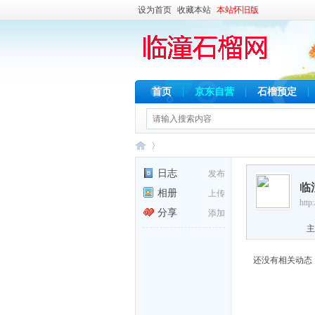
设为首页
收藏本站
本站怀旧版
首页
京东自营
石榴预定
日志
发布
临
相册
上传
http
临
›
分享
添加
主
还没有相关动态