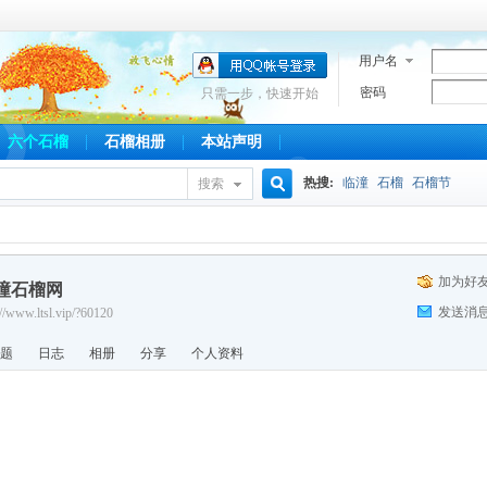
用户名
密码
只需一步，快速开始
六个石榴
石榴相册
本站声明
热搜:
临潼
石榴
石榴节
搜索
搜
加为好
潼石榴网
索
发送消
://www.ltsl.vip/?60120
题
日志
相册
分享
个人资料